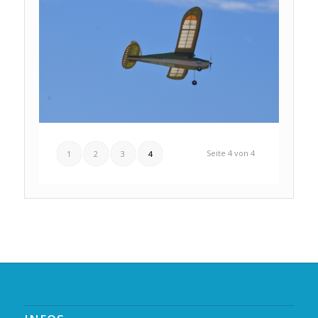
Seite 4 von 4
1
2
3
4