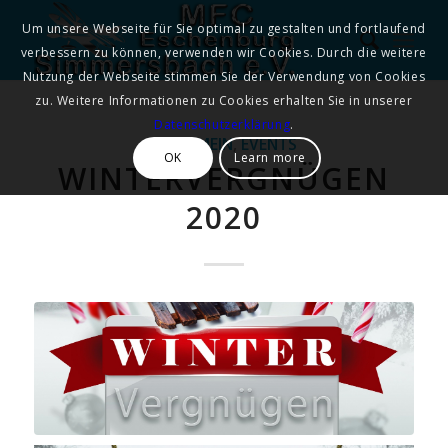
Um unsere Webseite für Sie optimal zu gestalten und fortlaufend
verbessern zu können, verwenden wir Cookies. Durch die weitere
Nutzung der Webseite stimmen Sie der Verwendung von Cookies
zu. Weitere Informationen zu Cookies erhalten Sie in unserer
Datenschutzerklärung
.
ALLGEMEIN
,
EVENTS
OK
Learn more
WINTERVERGNÜGEN
2020